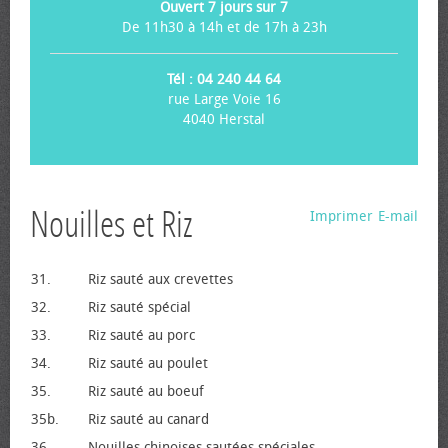
Ouvert 7 jours sur 7
De 11h30 à 14h et de 17h à 23h
Tél : 04 240 44 64
rue Large Voie 16
4040 Herstal
Nouilles et Riz
Imprimer
E-mail
31.
Riz sauté aux crevettes
32.
Riz sauté spécial
33.
Riz sauté au porc
34.
Riz sauté au poulet
35.
Riz sauté au bœuf
35b.
Riz sauté au canard
36.
Nouilles chinoises sautées spéciales